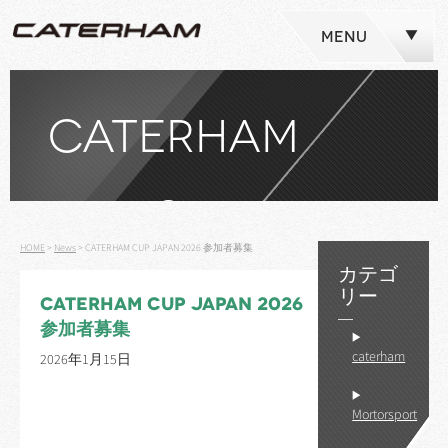
MENU
CATERHAM
NEWS
HOME
>
News
>
CATERHAM CUP JAPAN 2026 参加者募集
カテゴ
リー
CATERHAM CUP JAPAN 2026
参加者募集
caterham
2026年1月15日
Mortorsport