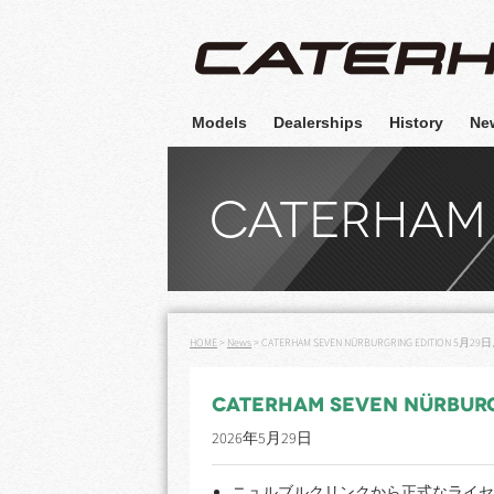
Models
Dealerships
History
Ne
CATERHAM
HOME
>
News
>
CATERHAM SEVEN NÜRBURGRING EDITION
CATERHAM SEVEN NÜRBU
2026年5月29日
ニュルブルクリンクから正式なライセ