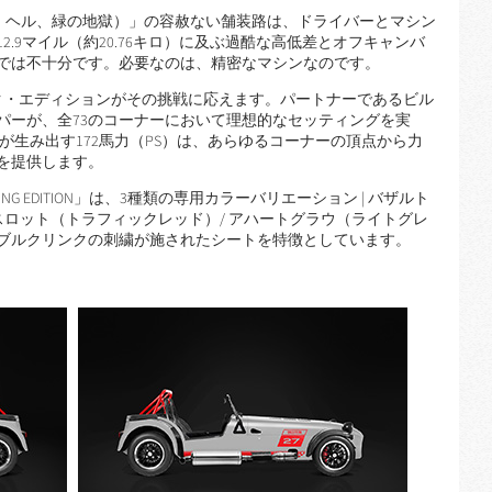
グリーン・ヘル、緑の地獄）」の容赦ない舗装路は、ドライバーとマシン
.9マイル（約20.76キロ）に及ぶ過酷な高低差とオフキャンバ
では不十分です。必要なのは、精密なマシンなのです。
ンク・エディションがその挑戦に応えます。パートナーであるビル
パーが、全73のコーナーにおいて理想的なセッティングを実
ンが生み出す172馬力（PS）は、あらゆるコーナーの頂点から力
を提供します。
GRING EDITION」は、3種類の専用カラーバリエーション | バザルト
スロット（トラフィックレッド）/ アハートグラウ（ライトグレ
ブルクリンクの刺繍が施されたシートを特徴としています。