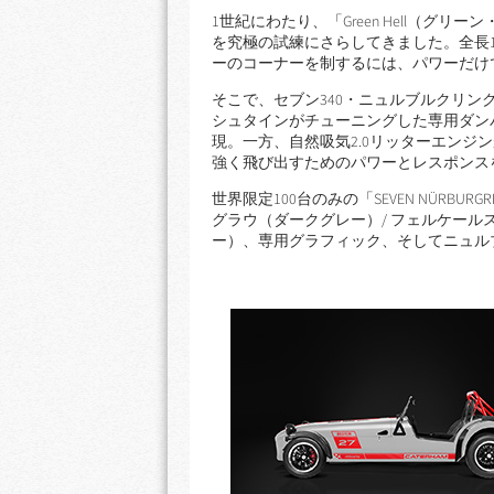
1世紀にわたり、「Green Hell（
を究極の試練にさらしてきました。全長12
ーのコーナーを制するには、パワーだけ
そこで、セブン340・ニュルブルクリ
シュタインがチューニングした専用ダン
現。一方、自然吸気2.0リッターエンジ
強く飛び出すためのパワーとレスポンス
世界限定100台のみの「SEVEN NÜRBUR
グラウ（ダークグレー）/ フェルケール
ー）、専用グラフィック、そしてニュル