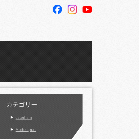
ube
カテゴリー
caterham
Mortorsport