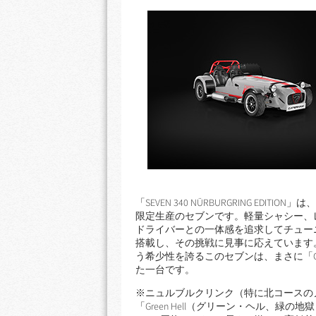
「SEVEN 340 NÜRBURGRING E
限定生産のセブンです。軽量シャシー、
ドライバーとの一体感を追求してチュー
搭載し、その挑戦に見事に応えています
う希少性を誇るこのセブンは、まさに「Gr
た一台です。
※ニュルブルクリンク（特に北コースの
「Green Hell（グリーン・ヘル、