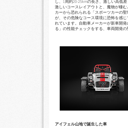
し、1周約20-25kmの長さ、激しい高
激しいコースレイアウトと、魔物が棲む
カーから恐れられる「スポーツカーの聖
が、その危険なコース環境に恐怖を感じて「
れています。自動車メーカーが新車開発
る」の性能チェックをする、車両開発の
アイフェル山地で誕生した車