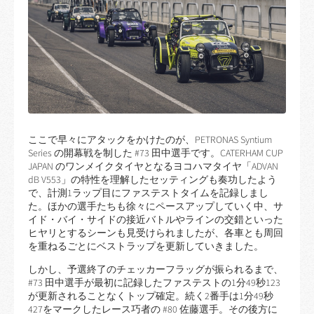
ここで早々にアタックをかけたのが、PETRONAS Syntium
Series の開幕戦を制した #73 田中選手です。CATERHAM CUP
JAPAN のワンメイクタイヤとなるヨコハマタイヤ「ADVAN
dB V553」の特性を理解したセッティングも奏功したよう
で、計測1ラップ目にファステストタイムを記録しまし
た。ほかの選手たちも徐々にペースアップしていく中、サ
イド・バイ・サイドの接近バトルやラインの交錯といった
ヒヤリとするシーンも見受けられましたが、各車とも周回
を重ねるごとにベストラップを更新していきました。
しかし、予選終了のチェッカーフラッグが振られるまで、
#73 田中選手が最初に記録したファステストの1分49秒123
が更新されることなくトップ確定。続く2番手は1分49秒
427をマークしたレース巧者の #80 佐藤選手。その後方に