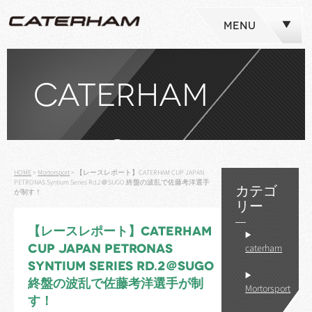
MENU
CATERHAM
NEWS
HOME
>
Mortorsport
>
【レースレポート】CATERHAM CUP JAPAN
PETRONAS Syntium Series Rd.2＠SUGO 終盤の波乱で佐藤考洋選手
カテゴ
が制す！
リー
【レースレポート】CATERHAM
CUP JAPAN PETRONAS
caterham
SYNTIUM SERIES RD.2＠SUGO
終盤の波乱で佐藤考洋選手が制
Mortorsport
す！