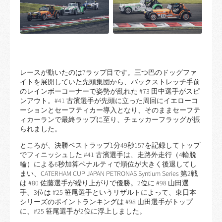
レースが動いたのは7ラップ目です。三つ巴のドッグファ
イトを展開していた先頭集団から、バックストレッチ手前
のレインボーコーナーで姿勢が乱れた #73 田中選手がスピ
ンアウト。#41 古濱選手が先頭に立った周回にイエローコ
ーションとセーフティカー導入となり、そのままセーフテ
ィカーランで最終ラップに至り、チェッカーフラッグが振
られました。
ところが、決勝ベストラップ1分49秒157を記録してトップ
でフィニッシュした #41 古濱選手は、走路外走行（4輪脱
輪）による6秒加算ペナルティで順位が大きく後退してし
まい、CATERHAM CUP JAPAN PETRONAS Syntium Series 第2戦
は #80 佐藤選手が繰り上がりで優勝。2位に #98 山田選
手、3位は #25 笹尾選手というリザルトによって、東日本
シリーズのポイントランキングは #98 山田選手がトップ
に、#25 笹尾選手が2位に浮上しました。