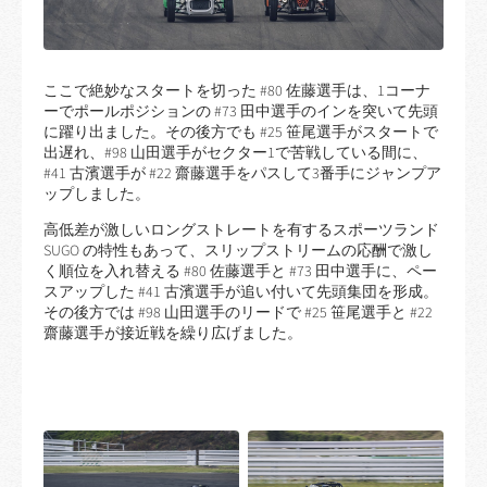
ここで絶妙なスタートを切った #80 佐藤選手は、1コーナ
ーでポールポジションの #73 田中選手のインを突いて先頭
に躍り出ました。その後方でも #25 笹尾選手がスタートで
出遅れ、#98 山田選手がセクター1で苦戦している間に、
#41 古濱選手が #22 齋藤選手をパスして3番手にジャンプア
ップしました。
高低差が激しいロングストレートを有するスポーツランド
SUGO の特性もあって、スリップストリームの応酬で激し
く順位を入れ替える #80 佐藤選手と #73 田中選手に、ペー
スアップした #41 古濱選手が追い付いて先頭集団を形成。
その後方では #98 山田選手のリードで #25 笹尾選手と #22
齋藤選手が接近戦を繰り広げました。