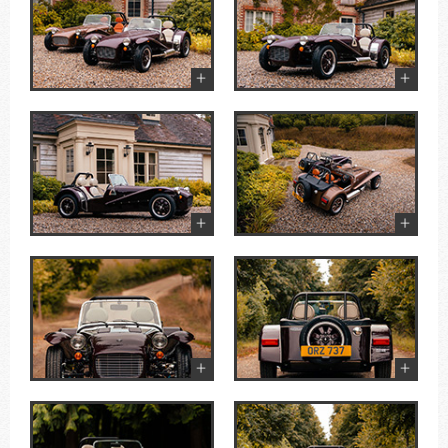
+
+
+
+
+
+