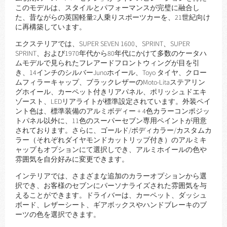
このモデルは、スタイルとパフォーマンスが完璧に融合し
た、昔ながらの英国軽量2人乗りスポーツカーを、21世紀向け
に再構築しています。
エクステリアでは、SUPER SEVEN 1600、SPRINT、SUPER
SPRINT、および1970年代から80年代にかけて多数のケータハ
ムモデルで見られたフレアードフロントウィングが目を引
き、14インチのシルバーJunoホイール、Toyo タイヤ、クロー
ムフィラーキャップ、ブラックレザーのMoto-Litaステアリン
グホイール、カーペット付きリアパネル、ポリッシュドエキ
ゾースト、LEDリアライトが標準設定されています。外装ペイ
ント色は、標準装備のアルミボディー + 4色カラーコンポジッ
トパネル以外に、11色のスーパーセブン専用ペイントが用意
されております。さらに、ゴールド/ボディカラー/カスタムカ
ラー（それぞれダイヤモンドカットリップ付き）のアルミキ
ャップもオプションにて選択しでき、アルミホイールの色や
雰囲気を自分好みに変更できます。
インテリアでは、さまざまな追加のカラーオプションから選
択でき、お客様のセブンにパーソナライズされた雰囲気を与
えることができます。ドライバーは、カーペット、ダッシュ
ボード、レザーシート、ギアボックスやハンドブレーキのブ
ーツの色を選択できます。