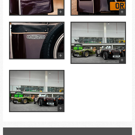
+
+
+
+
+