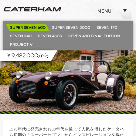
MENU
SUPER SEVEN 600
SUPER SEVEN 2000
SEVEN 170
SEVEN 340
SEVEN 480S
SEVEN 480 Final Edition
Project V
￥9,482,000から
1970年代に発売され1980年代を通じて人気を博したケータハ
ム初期の「スーパーセブン」からインスピレーションを得た