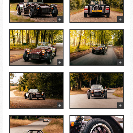
+
+
+
+
+
+