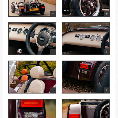
+
+
+
+
+
+