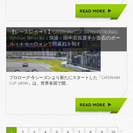
READ MORE
【レースレポート】CATERHAM CUP JAPAN PETRONAS
Syntium Series Rd.1 筑波：田中宏昌選手が盤石のポー
ル・トゥ・ウィンで開幕戦を制す
プロローグ 今シーズンより新たにスタートした「CATERHAM
CUP JAPAN」は、世界各国で開...
READ MORE
...
1
2
3
4
5
6
7
8
9
10