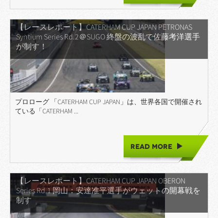
【レースレポート】CATERHAM CUP JAPAN PETRONAS
Syntium Series Rd.2＠SUGO 終盤の波乱で佐藤考洋選手
が制す！
プロローグ 「CATERHAM CUP JAPAN」は、世界各国で開催され
ている「CATERHAM ...
READ MORE
【レースレポート】CATERHAM CUP JAPAN OBERON
Series Rd.1 岡山：安達准平選手がウェットの開幕戦を
制す