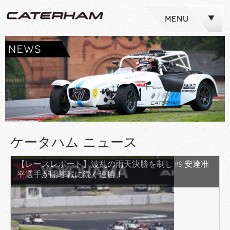
MENU
ケータハム ニュース
【レースレポート】波乱の雨天決勝を制し #9 安達准
平選手が開幕戦に続く連勝！