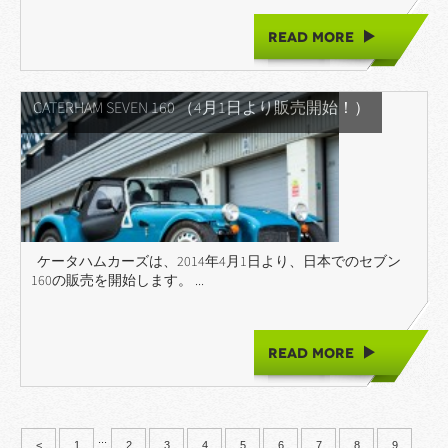
READ MORE
CATERHAM SEVEN 160 （4月1日より販売開始！）
ケータハムカーズは、2014年4月1日より、日本でのセブン
160の販売を開始します。 ...
READ MORE
...
<
1
2
3
4
5
6
7
8
9