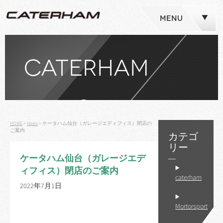
MENU
CATERHAM
NEWS
HOME
>
News
>
ケータハム仙台（ガレージエディフィス）閉店の
ご案内
カテゴ
リー
ケータハム仙台（ガレージエデ
ィフィス）閉店のご案内
caterham
2022年7月1日
Mortorsport