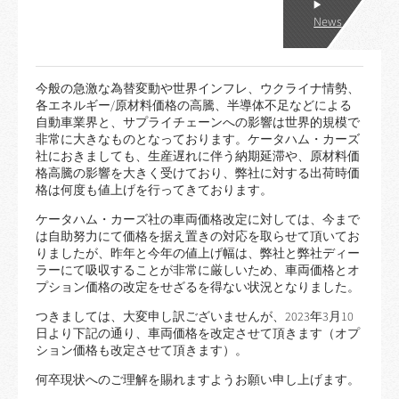
News
今般の急激な為替変動や世界インフレ、ウクライナ情勢、
各エネルギー/原材料価格の高騰、半導体不足などによる
自動車業界と、サプライチェーンへの影響は世界的規模で
非常に大きなものとなっております。ケータハム・カーズ
社におきましても、生産遅れに伴う納期延滞や、原材料価
格高騰の影響を大きく受けており、弊社に対する出荷時価
格は何度も値上げを行ってきております。
ケータハム・カーズ社の車両価格改定に対しては、今まで
は自助努力にて価格を据え置きの対応を取らせて頂いてお
りましたが、昨年と今年の値上げ幅は、弊社と弊社ディー
ラーにて吸収することが非常に厳しいため、車両価格とオ
プション価格の改定をせざるを得ない状況となりました。
つきましては、大変申し訳ございませんが、2023年3月10
日より下記の通り、車両価格を改定させて頂きます（オプ
ション価格も改定させて頂きます）。
何卒現状へのご理解を賜れますようお願い申し上げます。