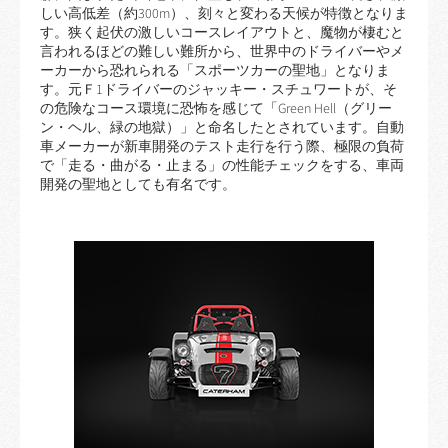
しい高低差（約300m）、刻々と変わる天候が特徴となりま
す。狭く起伏の激しいコースレイアウトと、魔物が棲むと
言われるほどの難しい難所から、世界中のドライバーやメ
ーカーから恐れられる「スポーツカーの聖地」となりま
す。元Ｆ1ドライバーのジャッキー・スチュワートが、そ
の危険なコース環境に恐怖を感じて「Green Hell（グリー
ン・ヘル、緑の地獄）」と命名したとされています。自動
車メーカーが新車開発のテスト走行を行う際、極限の負荷
で「走る・曲がる・止まる」の性能チェックをする、車両
開発の聖地としても有名です。