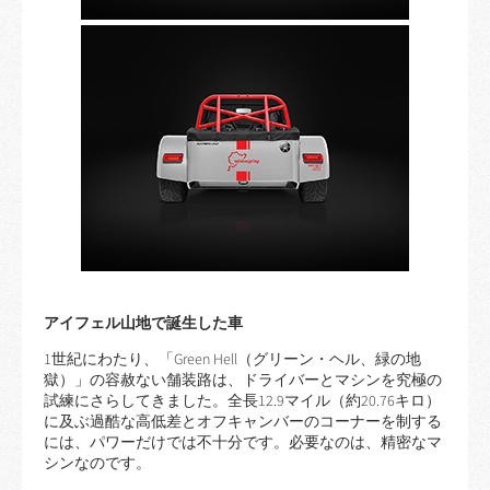
アイフェル山地で誕生した車
1世紀にわたり、「Green Hell（グリーン・ヘル、緑の地
獄）」の容赦ない舗装路は、ドライバーとマシンを究極の
試練にさらしてきました。全長12.9マイル（約20.76キロ）
に及ぶ過酷な高低差とオフキャンバーのコーナーを制する
には、パワーだけでは不十分です。必要なのは、精密なマ
シンなのです。