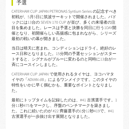
予選
CATERHAM CUP JAPAN PETRONAS Syntium Series の記念すべき
初戦が、5月5日に筑波サーキットで開催されました。パド
ックには13台の SEVEN 170 CUP が並び、多くの来場者の注
目を集めました。レースは予選と決勝を同日に行う1DAY開
催となり、初開催らしい高揚感に包まれながら、シリーズ
最初の戦いの幕が開きました。
当日は晴天に恵まれ、コンディションはドライ。絶好のレ
ース日和となりました。15分間の予選セッションがスター
トすると、シグナルがブルーに変わるのと同時に13台が一
斉にコースインしました。
CATERHAM CUP JAPAN で使用されるタイヤは、ヨコハマタ
イヤの「ADVAN dB」によるワンメイクです。このタイヤの
特性をいかに早く掴むかも、重要なポイントとなりまし
た。
最初にトップタイムを記録したのは、#41 古濱選手です。1
分11秒475をマークし、序盤のベンチマークを築きまし
た。これに続いたのが #22 齊藤選手の1分12秒419で、#41
古濱選手が一歩抜け出す展開となりました。