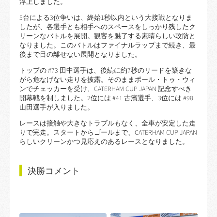
浮上しました。
5台による3位争いは、終始1秒以内という大接戦となりま
したが、各選手とも相手へのスペースをしっかり残したク
リーンなバトルを展開。観客を魅了する素晴らしい攻防と
なりました。このバトルはファイナルラップまで続き、最
後まで目の離せない展開となりました。
トップの #73 田中選手は、後続に約7秒のリードを築きな
がら危なげない走りを披露。そのままポール・トゥ・ウィ
ンでチェッカーを受け、CATERHAM CUP JAPAN 記念すべき
開幕戦を制しました。2位には #41 古濱選手、3位には #98
山田選手が入りました。
レースは接触や大きなトラブルもなく、全車が安定した走
りで完走。スタートからゴールまで、CATERHAM CUP JAPAN
らしいクリーンかつ見応えのあるレースとなりました。
決勝コメント