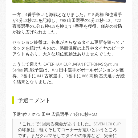
一方、4番手争いも激戦となりました。#18 高橋 和也選手
が1分12秒221を記録し、#98 山田選手の1分12秒412、#22
齊藤選手の1分12秒419を抑えて4番手を獲得。僅差の攻防
が繰り広げられました。
セッション終盤は、各車がさらなるタイム更新を狙ってア
タックを続けたものの、路面温度の上昇やタイヤのピーク
アウトもあり、大きな順位変動はありませんでした。
こうして迎えた CATERHAM CUP JAPAN PETRONAS Syntium
Series 第1戦予選は、#73 田中選手がポールポジションを獲
得。2番手に #41 古濱選手、3番手に #66 高橋 基夫選手が続
く結果となりました。
予選コメント
予選1位 / #73 田中 宏昌選手 / 1分10秒960
「これまで3回乗る機会がありました。SEVEN 170 CUP
の印象は、軽くそしてコーナーが速いというところ
です。まだクルマそしてタイヤの限界など、完全に