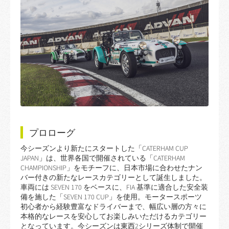
プロローグ
今シーズンより新たにスタートした「CATERHAM CUP
JAPAN」は、世界各国で開催されている「CATERHAM
CHAMPIONSHIP」をモチーフに、日本市場に合わせたナン
バー付きの新たなレースカテゴリーとして誕生しました。
車両には SEVEN 170 をベースに、FIA 基準に適合した安全装
備を施した「SEVEN 170 CUP」を使用。モータースポーツ
初心者から経験豊富なドライバーまで、幅広い層の方々に
本格的なレースを安心してお楽しみいただけるカテゴリー
となっています。今シーズンは東西2シリーズ体制で開催