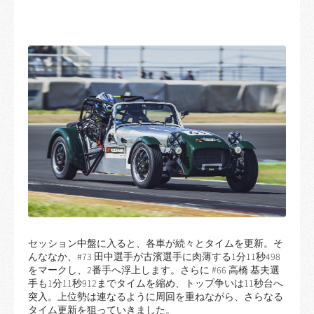
セッション中盤に入ると、各車が続々とタイムを更新。そ
んななか、#73 田中選手が古濱選手に肉薄する1分11秒498
をマークし、2番手へ浮上します。さらに #66 高橋 基夫選
手も1分11秒912までタイムを縮め、トップ争いは11秒台へ
突入。上位勢は連なるように周回を重ねながら、さらなる
タイム更新を狙っていきました。