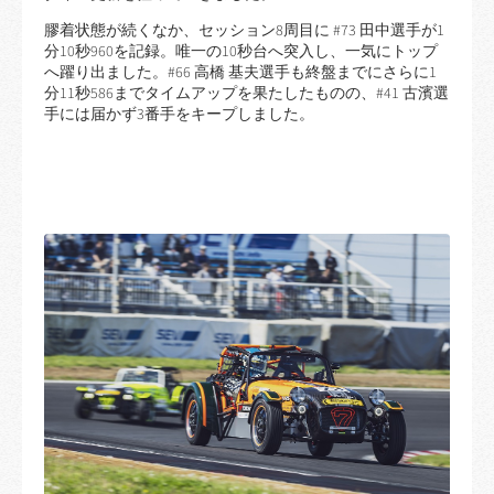
膠着状態が続くなか、セッション8周目に #73 田中選手が1
分10秒960を記録。唯一の10秒台へ突入し、一気にトップ
へ躍り出ました。#66 高橋 基夫選手も終盤までにさらに1
分11秒586までタイムアップを果たしたものの、#41 古濱選
手には届かず3番手をキープしました。