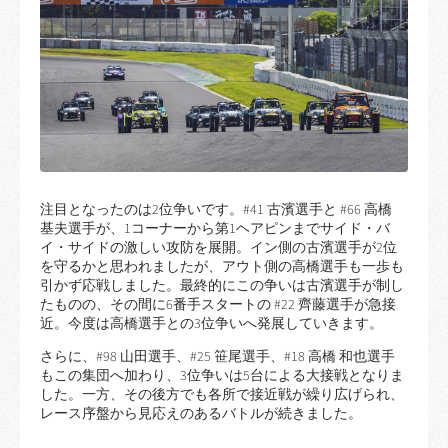
注目となったのは2位争いです。#41 古濱選手と #66 高橋
基夫選手が、1コーナーから第1ヘアピンまでサイド・バ
イ・サイドの激しい攻防を展開。イン側の古濱選手が2位
を守るかと思われましたが、アウト側の高橋選手も一歩も
引かず応戦しました。最終的にこの争いは古濱選手が制し
たものの、その間に6番手スタートの #22 齊藤選手が急接
近。今度は高橋選手との3位争いへ発展していきます。
さらに、#98 山田選手、#25 笹尾選手、#18 高橋 和也選手
もこの集団へ加わり、3位争いは5台による大接戦となりま
した。一方、その後方でも各所で接近戦が繰り広げられ、
レース序盤から見応えのあるバトルが続きました。