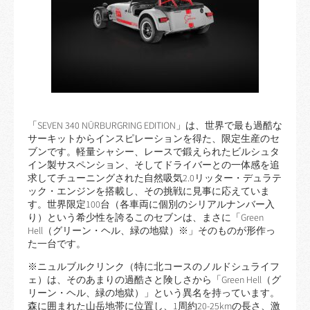
「SEVEN 340 NÜRBURGRING EDITION」は、世界で最も過酷な
サーキットからインスピレーションを得た、限定生産のセ
ブンです。軽量シャシー、レースで鍛えられたビルシュタ
イン製サスペンション、そしてドライバーとの一体感を追
求してチューニングされた自然吸気2.0リッター・デュラテ
ック・エンジンを搭載し、その挑戦に見事に応えていま
す。世界限定100台（各車両に個別のシリアルナンバー入
り）という希少性を誇るこのセブンは、まさに「Green
Hell（グリーン・ヘル、緑の地獄）※」そのものが形作っ
た一台です。
※ニュルブルクリンク（特に北コースのノルドシュライフ
ェ）は、そのあまりの過酷さと険しさから「Green Hell（グ
リーン・ヘル、緑の地獄）」という異名を持っています。
森に囲まれた山岳地帯に位置し、1周約20-25kmの長さ、激