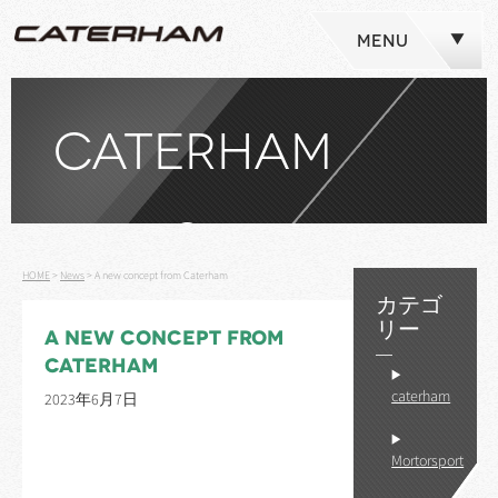
MENU
CATERHAM
NEWS
HOME
>
News
>
A new concept from Caterham
カテゴ
リー
A NEW CONCEPT FROM
CATERHAM
caterham
2023年6月7日
Mortorsport