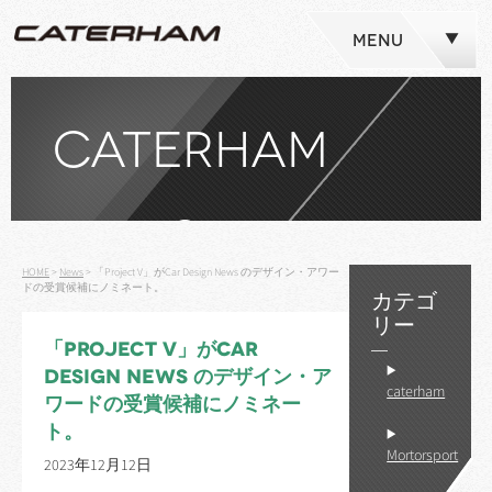
MENU
CATERHAM
NEWS
HOME
>
News
>
「Project V」がCar Design News のデザイン・アワー
ドの受賞候補にノミネート。
カテゴ
リー
「PROJECT V」がCAR
DESIGN NEWS のデザイン・ア
caterham
ワードの受賞候補にノミネー
ト。
Mortorsport
2023年12月12日