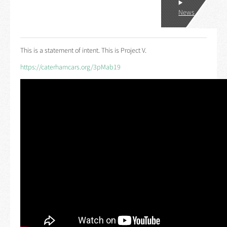
News
This is a statement of intent. This is Project V.
https://caterhamcars.org/3pMab19