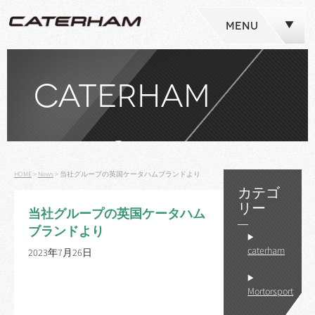
MENU
CATERHAM
NEWS
HOME
>
News
>
当社グループの英国ケータハムブランドより
カテゴ
リー
当社グループの英国ケータハム
ブランドより
caterham
2023年7月26日
Mortorsport