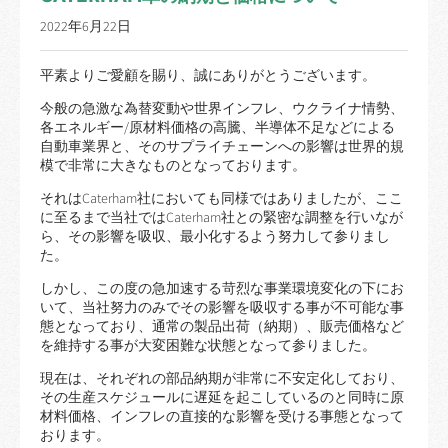
2022年6月22日
平素よりご愛顧を賜り、誠にありがとうございます。
今般の急激な為替変動や世界インフレ、ウクライナ情勢、
各エネルギー/原材料価格の高騰、半導体不足などによる
自動車業界と、そのサプライチェーンへの影響は世界的規
模で非常に大きなものとなっております。
それはCaterham社においても同様ではありましたが、ここ
に至るまで当社ではCaterham社との緊密な調整を行いなが
ら、その影響を吸収、最小化するよう努力して参りまし
た。
しかし、この度の急加速する苛烈な事業環境変化の下にお
いて、当社努力のみでその影響を吸収する事が不可能な事
態となっており、通常の製品出荷（納期）、販売価格など
を維持する事が大変困難な状態となって参りました。
現在は、それぞれの部品納期が非常に不安定化しており、
その生産スケジュールに遅延を起こしているのと同時に原
材料価格、インフレの直接的な影響を受ける事態となって
おります。